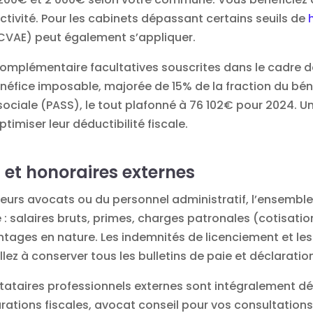
ctivité. Pour les cabinets dépassant certains seuils de
(CVAE) peut également s’appliquer.
omplémentaire facultatives souscrites dans le cadre de
énéfice imposable, majorée de 15% de la fraction du béné
 sociale (PASS), le tout plafonné à 76 102€ pour 2024. 
imiser leur déductibilité fiscale.
l et honoraires externes
eurs avocats ou du personnel administratif, l’ensemble
: salaires bruts, primes, charges patronales (cotisation
antages en nature. Les indemnités de licenciement et l
lez à conserver tous les bulletins de paie et déclaratio
stataires professionnels externes sont intégralement d
rations fiscales, avocat conseil pour vos consultation