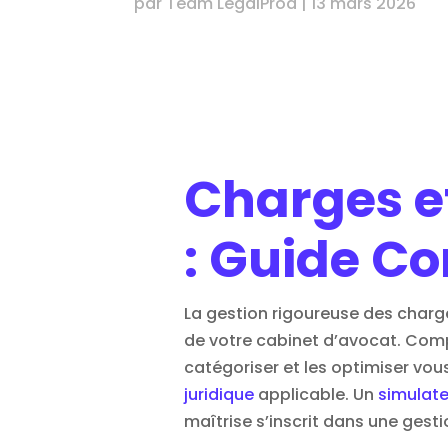
par
Team LegalProd
|
13 mars 2026
Charges e
: Guide C
La gestion rigoureuse des charge
de votre cabinet d’avocat. Com
catégoriser et les optimiser vo
juridique
applicable. Un
simulate
maîtrise s’inscrit dans une
gesti