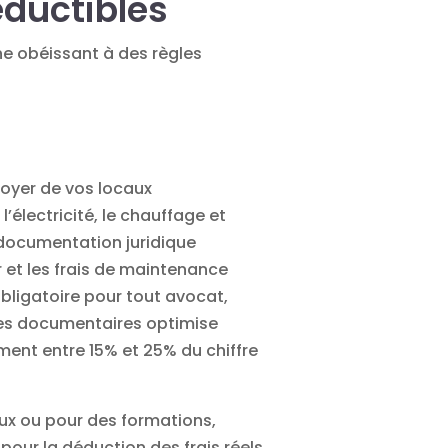
éductibles
ne obéissant à des règles
loyer de vos locaux
’électricité, le chauffage et
 documentation juridique
r et les frais de maintenance
obligatoire pour tout avocat,
ces documentaires optimise
ent entre 15% et 25% du chiffre
naux ou pour des formations,
pour la déduction des frais réels