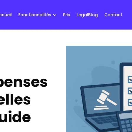
ccueil
Fonctionnalités
Prix
LegalBlog
Contact
penses
elles
guide