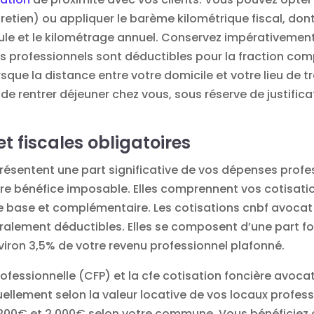
retien) ou appliquer le barème kilométrique fiscal, dont
ule et le kilométrage annuel. Conservez impérativement
as professionnels sont déductibles pour la fraction comp
que la distance entre votre domicile et votre lieu de tr
 rentrer déjeuner chez vous, sous réserve de justifica
t fiscales obligatoires
résentent une part significative de vos dépenses profe
re bénéfice imposable. Elles comprennent vos cotisati
 de base et complémentaire. Les
cotisations cnbf avocat
gralement déductibles. Elles se composent d’une part for
viron 3,5% de votre revenu professionnel plafonné.
rofessionnelle (CFP) et la
cfe cotisation foncière avoca
uellement selon la valeur locative de vos locaux profe
200€ et 2 000€ selon votre commune. Vous bénéficiez d