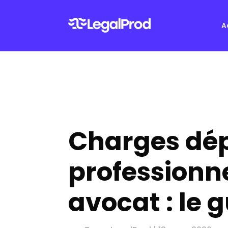
A
Charges dé
professionn
avocat : le 