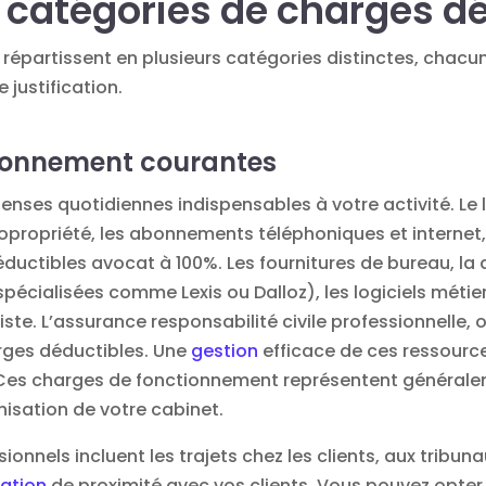
s catégories de charges d
répartissent en plusieurs catégories distinctes, chacu
 justification.
tionnement courantes
nses quotidiennes indispensables à votre activité. Le 
opropriété, les abonnements téléphoniques et internet, l
éductibles avocat
à 100%. Les fournitures de bureau, la
pécialisées comme Lexis ou Dalloz), les logiciels métie
iste. L’assurance responsabilité civile professionnelle, 
rges déductibles. Une
gestion
efficace de ces ressour
 Ces charges de fonctionnement représentent généralem
ganisation de votre cabinet.
ionnels incluent les trajets chez les clients, aux tribu
lation
de proximité avec vos clients. Vous pouvez opter 