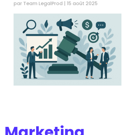
par
Team LegalProd
|
15 août 2025
Marketing