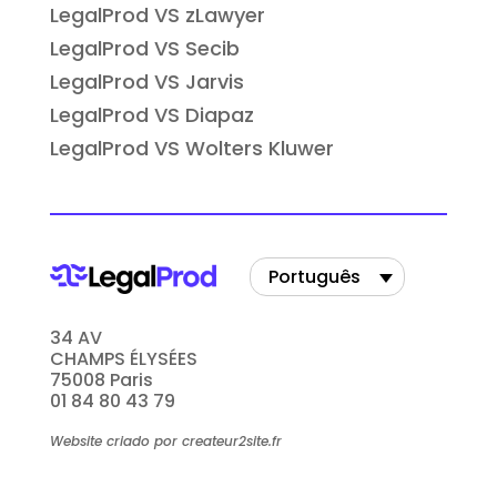
LegalProd VS zLawyer
LegalProd VS Secib
LegalProd VS Jarvis
LegalProd VS Diapaz
LegalProd VS Wolters Kluwer
Português
34 AV
CHAMPS ÉLYSÉES
75008 Paris
01 84 80 43 79
Website criado por createur2site.fr