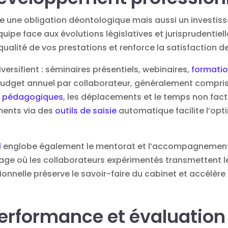
e une obligation déontologique mais aussi un investis
quipe face aux évolutions législatives et jurisprudentie
qualité de vos prestations et renforce la satisfaction d
versifient : séminaires présentiels, webinaires,
formatio
budget annuel par collaborateur, généralement compris 
s pédagogiques
, les déplacements et le temps non fact
ements via des
outils de saisie
automatique facilite l’opt
l
englobe également le mentorat et l’accompagnement
age où les collaborateurs expérimentés transmettent l
ionnelle préserve le savoir-faire du cabinet et accélè
performance et évaluation