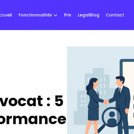
ccueil
Fonctionnalités
Prix
LegalBlog
Contact
ocat : 5
formance