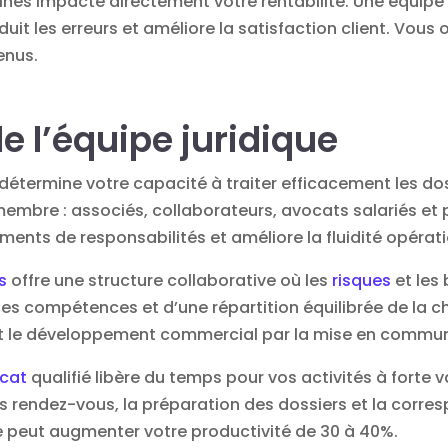
nes impacte directement votre rentabilité. Une équipe 
uit les erreurs et améliore la satisfaction client. Vous
enus.
e l’équipe juridique
étermine votre capacité à traiter efficacement les doss
embre : associés, collaborateurs, avocats salariés et 
ments de responsabilités et améliore la fluidité opérati
s
offre une structure collaborative où les
risques
et les
es compétences et d’une répartition équilibrée de la ch
t le développement commercial par la mise en commun
ocat
qualifié libère du temps pour vos activités à forte 
 des rendez-vous, la préparation des dossiers et la corr
 peut augmenter votre productivité de 30 à 40%.